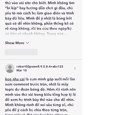
thử vào vài site cho biết. Mình không tìm 
“bí kíp” hay hướng dẫn chơi gì đâu, chủ 
yếu tò mò cách họ làm giao diện và trình 
bày dữ liệu. Mình để ý nhất là bảng kết 
quả có dễ nhìn không, phần thống kê có 
rõ ràng không, rồi tra cứu theo ngày/kỳ 
có tiện và nhanh không. Trang nào…
Show More
Like
Reply
robert50powell.9.5.8.4+abc123
Mar 10
keo nha cai
 là cụm mình gặp suốt mỗi lần 
xem comment trước trận, nhất là mấy 
topic dự đoán bóng đá. Hôm rồi rảnh nên 
mình vào thử vài trang kiểu tổng hợp tỷ lệ 
để xem họ trình bày thế nào cho dễ nhìn. 
Mình không rành để soi sâu từng số, chủ 
yếu để ý cách họ chia theo từng trận, 