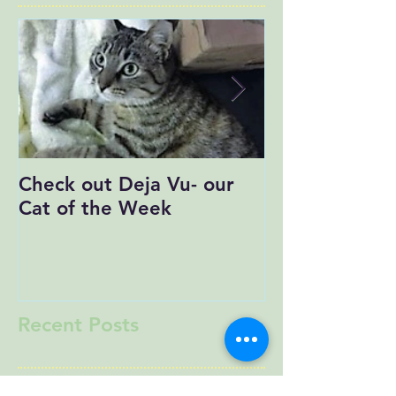
Check out Deja Vu- our
Save the Date
Cat of the Week
Recent Posts