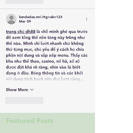
Like
Reply
kandadaa.mri.ttg+abc123
Mar 09
trang chủ dh88
 là chỗ mình ghé qua trước 
để xem tổng thể nền tảng này trông như 
thế nào. Mình chỉ lướt nhanh chứ không 
thử từng mục, chủ yếu để ý cách họ chia 
phần nội dung và sắp xếp menu. Thấy các 
khu như thể thao, casino, nổ hũ, xổ số 
được đặt khá rõ ràng, nhìn vào là biết 
đang ở đâu. Bảng thông tin và các khối 
nội dung tách bạch nên đọc lướt cũng…
Show More
Like
Reply
Featured Posts