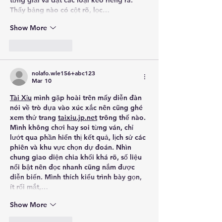
từng giải và đặt các loại kèo riêng ra. 
Thấy bảng nào có cột rõ, lọc…
Show More
Like
Reply
nolafo.wle156+abc123
Mar 10
Tài Xỉu
 mình gặp hoài trên mấy diễn đàn 
nói về trò dựa vào xúc xắc nên cũng ghé 
xem thử trang 
taixiu.jp.net
 trông thế nào. 
Mình không chơi hay soi từng ván, chỉ 
lướt qua phần hiển thị kết quả, lịch sử các 
phiên và khu vực chọn dự đoán. Nhìn 
chung giao diện chia khối khá rõ, số liệu 
nổi bật nên đọc nhanh cũng nắm được 
diễn biến. Mình thích kiểu trình bày gọn, 
ít rối mắt,…
Show More