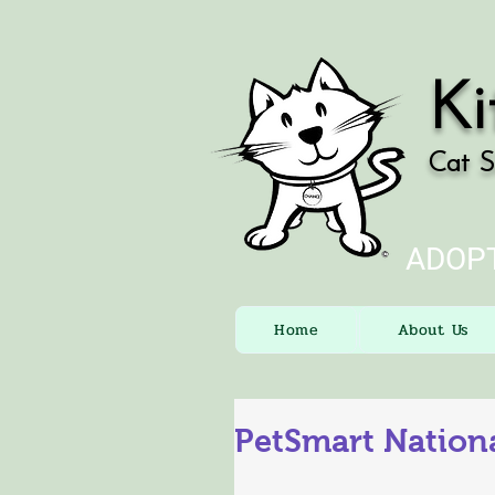
Ki
Cat S
ADOPT
Home
About Us
PetSmart Nation