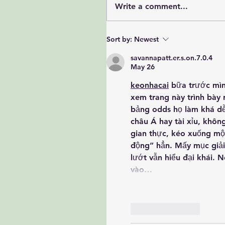
Write a comment...
Sort by:
Newest
savannapatt.er.s.on.7.0.4
May 26
keonhacai
 bữa trước mìn
xem trang này trình bày 
bảng odds họ làm khá dễ c
châu Á hay tài xỉu, không
gian thực, kéo xuống một 
động” hẳn. Mấy mục giải 
lướt vẫn hiểu đại khái. 
vào…
Like
Reply