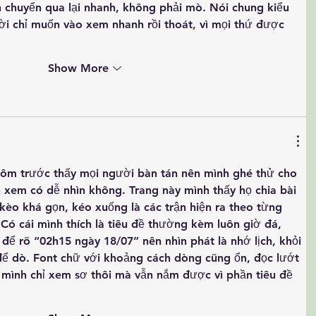
 chuyển qua lại nhanh, không phải mò. Nói chung kiểu 
ời chỉ muốn vào xem nhanh rồi thoát, vì mọi thứ được 
Show More
hôm trước thấy mọi người bàn tán nên mình ghé thử cho 
h xem có dễ nhìn không. Trang này mình thấy họ chia bài 
kèo khá gọn, kéo xuống là các trận hiện ra theo từng 
 Có cái mình thích là tiêu đề thường kèm luôn giờ đá, 
 để rõ “02h15 ngày 18/07” nên nhìn phát là nhớ lịch, khỏi 
ể dò. Font chữ với khoảng cách dòng cũng ổn, đọc lướt 
 mình chỉ xem sơ thôi mà vẫn nắm được vì phần tiêu đề 