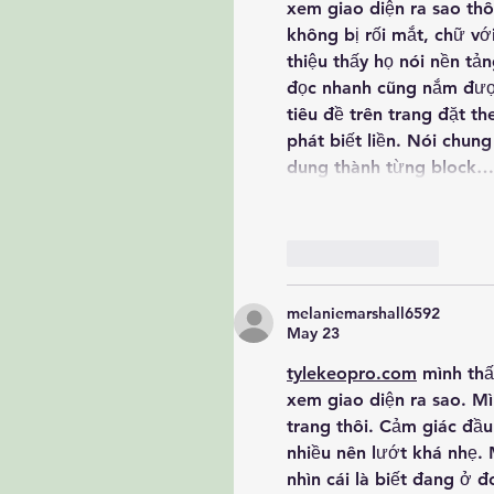
xem giao diện ra sao thô
không bị rối mắt, chữ vớ
thiệu thấy họ nói nền tả
đọc nhanh cũng nắm đượ
tiêu đề trên trang đặt t
phát biết liền. Nói chung
dung thành từng block…
Like
Reply
melaniemarshall6592
May 23
tylekeopro.com
 mình thấ
xem giao diện ra sao. Mì
trang thôi. Cảm giác đầu
nhiều nên lướt khá nhẹ. 
nhìn cái là biết đang ở 