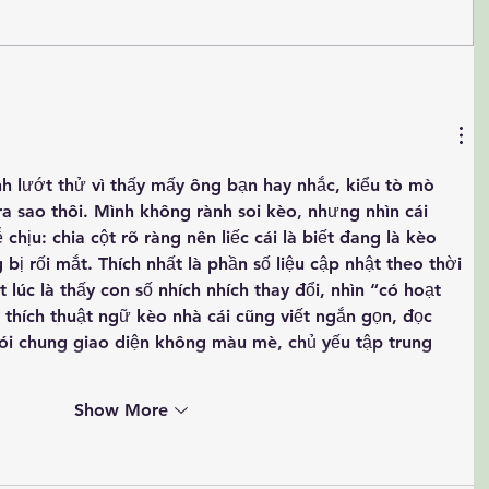
h lướt thử vì thấy mấy ông bạn hay nhắc, kiểu tò mò 
ra sao thôi. Mình không rành soi kèo, nhưng nhìn cái 
hịu: chia cột rõ ràng nên liếc cái là biết đang là kèo 
 bị rối mắt. Thích nhất là phần số liệu cập nhật theo thời 
lúc là thấy con số nhích nhích thay đổi, nhìn “có hoạt 
thích thuật ngữ kèo nhà cái cũng viết ngắn gọn, đọc 
Nói chung giao diện không màu mè, chủ yếu tập trung 
Show More