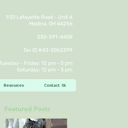
930 Lafayette Road - Unit A
Medina, OH 44256
330-591-4408
Tax ID #43-2062299
Tuesday - Friday: 12 pm - 5 pm
Saturday: 12 pm - 3 pm
Resources
Contact Us
Featured Posts