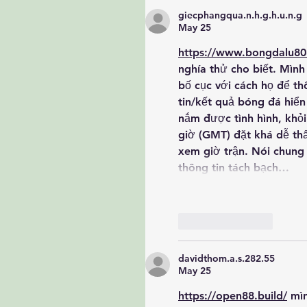
giecphangqua.n.h.g.h.u.n.g
May 25
https://www.bongdalu80
nghía thử cho biết. Mình
bố cục với cách họ để th
tin/kết quả bóng đá hiển 
nắm được tình hình, khỏi
giờ (GMT) đặt khá dễ thấy
xem giờ trận. Nói chung 
thông tin tách bạch…
Like
Reply
davidthom.a.s.282.55
May 25
https://open88.build/
 mì