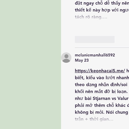
đặt ngay chỗ dễ thấy nên
thiết kế này hợp với ngư
tách rõ ràng.…
Like
Reply
melaniemarshall6592
May 23
https://keonhacai5.me/
 
biết, kiểu vào lướt nhan
theo dạng nhận định/soi 
khối nên mắt đỡ bị loạn.
như bài Stjarnan vs Valur
phải mở thêm chỗ khác đ
không bị mỏi. Nói chung
trận + thời gian…