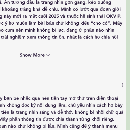
i. Ấn tượng đầu là trang nhìn gọn gàng, kéo xuống 
i khoảng trắng khá dễ chịu. Mình có lướt qua đoạn giới 
ng này mới ra mắt cuối 2025 và thuộc hệ sinh thái OKVIP, 
c ý họ muốn làm bài bản chứ không kiểu “cho có”. Mấy 
heo cụm nên mình không bị lạc, đang ở phần nào nhìn 
 trải nghiệm xem thông tin ổn, nhất là cách họ chia nội 
Show More
y bạn bè nhắc qua nên tiện tay mở thử trên điện thoại 
nh không đọc kỹ nội dung lắm, chủ yếu nhìn cách họ bày 
 tiên là trang nhìn sáng và dễ thở, không bị nhồi chữ quá 
Mấy phần thông tin được chia thành từng khối riêng, 
đoạn nào chứ không bị lẫn. Mình cũng để ý thanh menu 