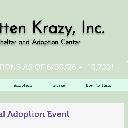
tten Krazy, Inc.
helter and Adoption Center
IONS AS OF 6/30/26 = 10,733!
Adoption
Intake
How To Help
al Adoption Event